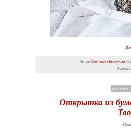
Да
Автор:
Екатерина Высотина
на
Ярлыки:
четверг,
Открытка из бум
Тво
Прив