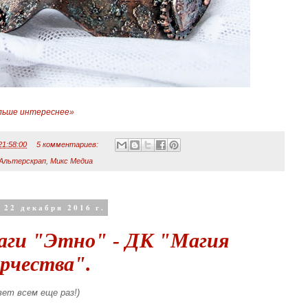
льше интереснее»
21:58:00
5 комментариев:
Альтерскрап
,
Микс Медиа
 22 декабря 2016 г.
аги "Этно" - ДК "Магия
рчества".
ет всем еще раз!)