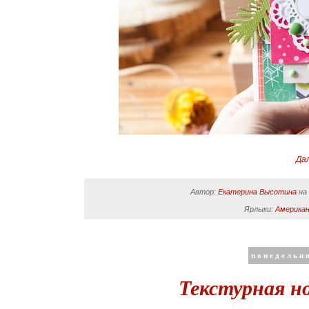
Да
Автор:
Екатерина Высотина
н
Ярлыки:
Американ
понедельни
Текстурная н