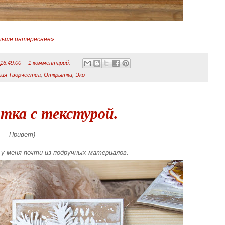
льше интереснее»
а
16:49:00
1 комментарий:
гия Творчества
,
Открытка
,
Эко
тка с текстурой.
Привет)
у меня почти из подручных материалов.