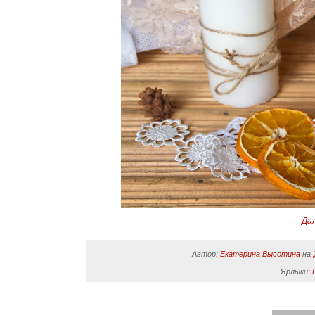
Да
Автор:
Екатерина Высотина
на
Ярлыки: