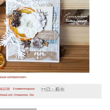
льше интереснее»
16:27:00
8 комментариев:
Новый год
,
Открытка
,
Эко