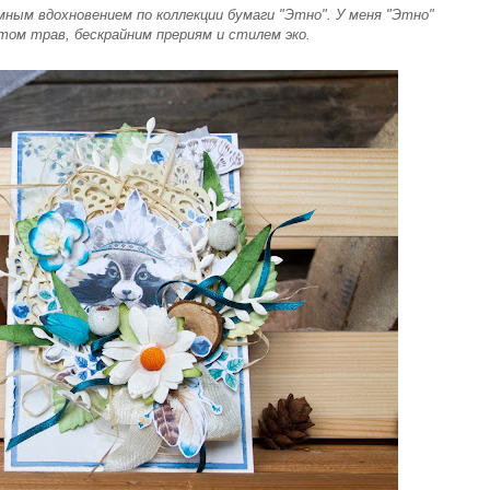
ным вдохновением по коллекции бумаги "Этно". У меня "Этно"
том трав, бескрайним прериям и стилем эко.